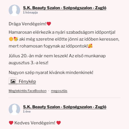
S.K. Beauty Szalon - Szépségszalon - Zugló
1 hónapja
Drága Vendégeim!
Hamarosan elérkezik a nyári szabadságom időpontja!
aki még szeretne előtte jönni az időben keressen,
mert rohamosan fogynak az időpontok!
Július 20.-án már nem leszek! Az első munkanap
augusztus 3.-a lesz!
Nagyon szép nyarat kívánok mindenkinek!
Fénykép
Megtekintés FaceBookon
·
megosztás
S.K. Beauty Szalon - Szépségszalon - Zugló
1 éve
Kedves Vendégeim!