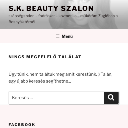
Tartalomhoz
S.K. BEAUTY SZALON
szépségszalon – fodrászat – kozmetika – műköröm Zuglóban a
Bosnyák térnél
Menü
NINCS MEGFELELŐ TALÁLAT
Úgy tűnik, nem találtuk meg amit kerestünk. :) Talán,
egy újabb keresés segíthetne...
Keresés
Keresé
a
következő
kifejezésre:
FACEBOOK