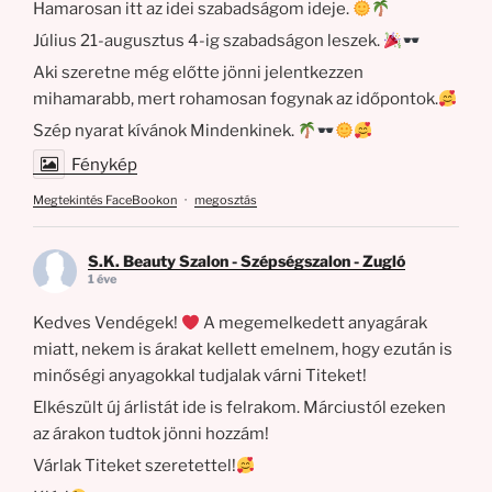
Hamarosan itt az idei szabadságom ideje.
Július 21-augusztus 4-ig szabadságon leszek.
Aki szeretne még előtte jönni jelentkezzen
mihamarabb, mert rohamosan fogynak az időpontok.
Szép nyarat kívánok Mindenkinek.
Fénykép
Megtekintés FaceBookon
·
megosztás
S.K. Beauty Szalon - Szépségszalon - Zugló
1 éve
Kedves Vendégek!
A megemelkedett anyagárak
miatt, nekem is árakat kellett emelnem, hogy ezután is
minőségi anyagokkal tudjalak várni Titeket!
Elkészült új árlistát ide is felrakom. Márciustól ezeken
az árakon tudtok jönni hozzám!
Várlak Titeket szeretettel!