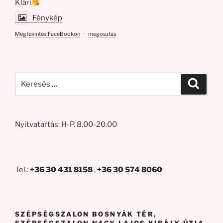
Klári
Fénykép
Megtekintés FaceBookon
·
megosztás
Keresés
Keresé
a
következő
kifejezésre:
Nyitvatartás: H-P. 8.00-20.00
Tel.:
+36 30 431 8158
,
+36 30 574 8060
SZÉPSÉGSZALON BOSNYÁK TÉR,
SZÉPSÉGSZALON NAGY LAJOS KIRÁLY ÚTJA,